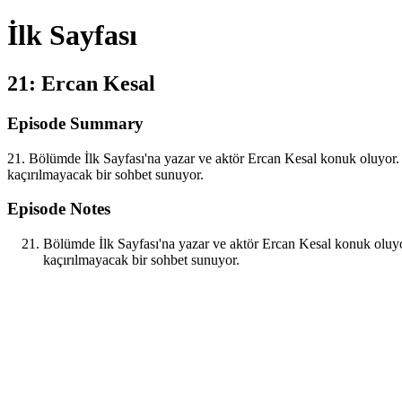
İlk Sayfası
21: Ercan Kesal
Episode Summary
21. Bölümde İlk Sayfası'na yazar ve aktör Ercan Kesal konuk oluyor. H
kaçırılmayacak bir sohbet sunuyor.
Episode Notes
Bölümde İlk Sayfası'na yazar ve aktör Ercan Kesal konuk oluyor.
kaçırılmayacak bir sohbet sunuyor.