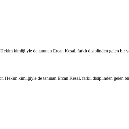
ekim kimliğiyle de tanınan Ercan Kesal, farklı disiplinden gelen bir ya
 Hekim kimliğiyle de tanınan Ercan Kesal, farklı disiplinden gelen bir 